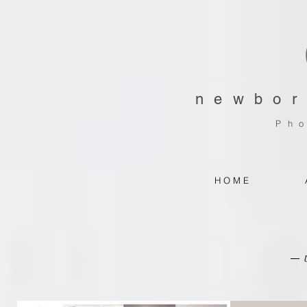
newbor
Ph
H O M E