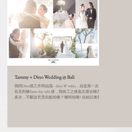
Tammy + Dino Wedding @ Bali
我同Dino係工作而結識 - dino W video，自從第一次夾
佢見到條Same day edit 後，我收工之後返左屋企睇左好
多次，不斷諗究竟佢點拍㗎？幾時拍㗎? 自始以後我就
推薦Dino嘅Video給我的客人，因為我知道揾得我都會
有一定要求!!! haha!!!...