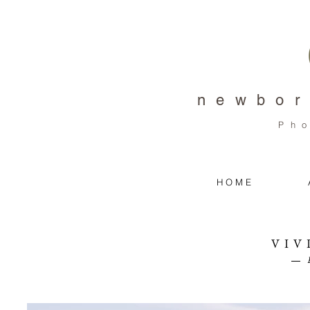
newbor
Ph
H O M E
VIV